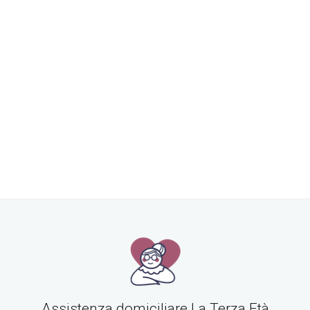
come ha seguito l'intera assistenza e la
badante che ci ha mandato. La persona
che ci avete mandato è stata una
persona che si è rivelata capace nel suo
lavoro e ha dimostrato una grande
sensibilità nel seguire mia madre, che non
è certo una persona facile. Per cui grazie.
Assistenza domiciliare La Terza Età