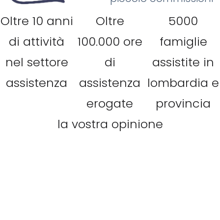
Oltre 10 anni
Oltre
5000
di attività
100.000 ore
famiglie
nel settore
di
assistite in
assistenza
assistenza
lombardia e
erogate
provincia
la vostra opinione
M. Sgalbazzini
Siamo soddisfatti pienamente dalla
professionalità, ringraziammo
particolarmente la Signora Giovanna per