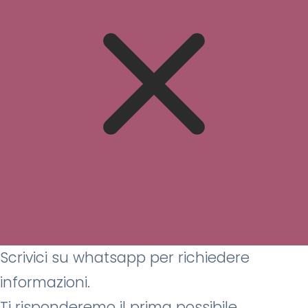
Utilizziamo i cookie per
O
K
migliorare la tua esperienza sul
,
nostro sito web, leggi la
cookie
A
policy
.
C
C
Scrivici su whatsapp per richiedere
E
informazioni.
T
T
Ti risponderemo il prima possibile